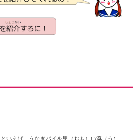
堂といえば、うなぎパイを思（おも）い浮（う）