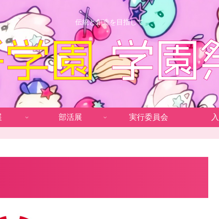
伝統と創造を目指して
展
部活展
実行委員会
入