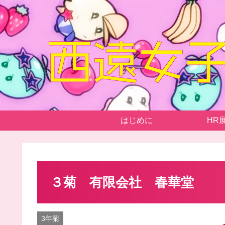
はじめに
HR
３菊 有限会社 春華堂
3年菊