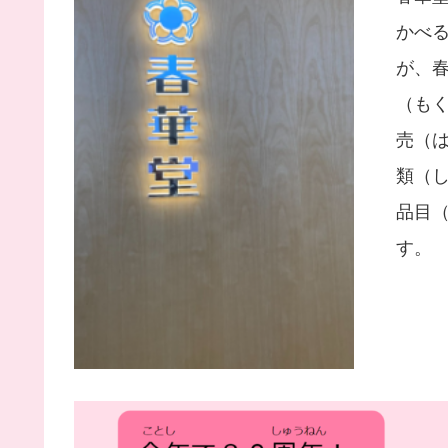
かべ
が、
（も
売（は
類（し
品目
す。