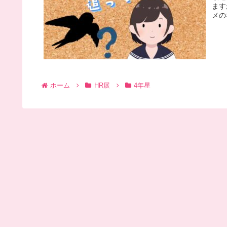
ます
メの
ホーム
HR展
4年星