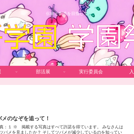
伝統と創造を目指して
展
部活展
実行委員会
入
バメのなぞを追って！
真はすべて許諾を得ています。 みなさんは
ツバメを見ましたか？ そしてツバメが減少しているのを知ってい