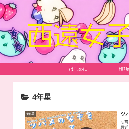
はじめに
HR
4年星
ツ
4年星
※写真：１ ※ 掲載する写
最近