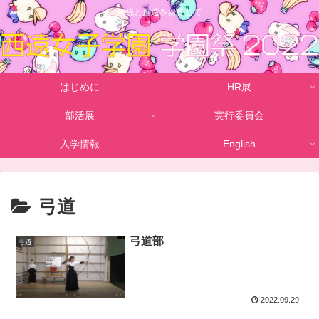
伝統と創造を目指して
はじめに
HR展
部活展
実行委員会
入学情報
English
弓道
弓道部
弓道
2022.09.29