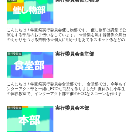
こんにちは！学園祭実行委員会催し物部です。 催し物部は講堂で公
演をする部活のお手伝いをしています。 ☆音楽を流す音響係☆舞台
の明かりをつける照明係☆個人に明かりをあてるスポット係などの仕
事を、実行委員で分担し、やりがい...
実行委員会食堂部
実行委員会
こんにちは！学園祭実行委員会食堂部です。 食堂部では、今年もイ
ンターアクト部と一緒にECOな商品を作りました!! 夏休みに小学生
の体験教室で、インターアクト部主催のECOなスコーンを作りまし
た。形が規格外などという理由...
実行委員会本部
実行委員会