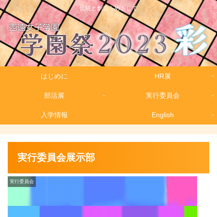
伝統と創造をめざして
はじめに
HR展
部活展
実行委員会
入学情報
English
実行委員会展示部
実行委員会