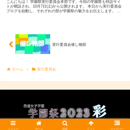
こんにちは！ 学園祭実行委員会本部です。今回の学園祭も特設サイ
トが開設され、10月7日(土)から公開されます。 本日から実行委員会
ブログを始動し、それぞれの部が学園祭の魅力をお伝えします。 今
年度は昨年度と同様オ...
実行委員会催し物部
ホーム
実行委員会
CC BY-NC-SA 4.0
メニュー
ホーム
検索
トップ
サイドバー