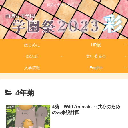
伝統と創造をめざして
はじめに
HR展
部活展
実行委員会
入学情報
English
4年菊
4菊 Wild Animals ～共存のため
4年菊
の未来設計図