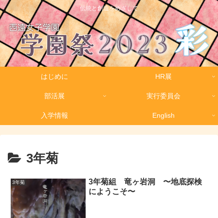
伝統と創造をめざして
はじめに
HR展
部活展
実行委員会
入学情報
English
3年菊
3年菊組 竜ヶ岩洞 〜地底探検
3年菊
にようこそ〜