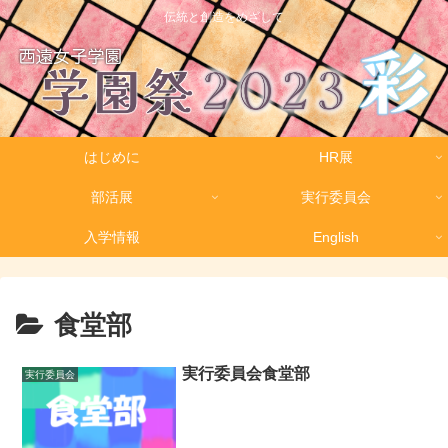
伝統と創造をめざして
はじめに
HR展
部活展
実行委員会
入学情報
English
食堂部
実行委員会食堂部
実行委員会