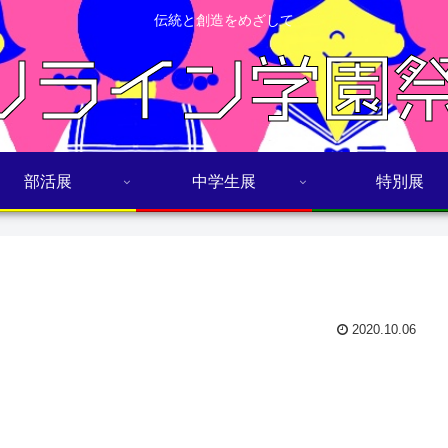
伝統と創造をめざして
部活展
中学生展
特別展
2020.10.06