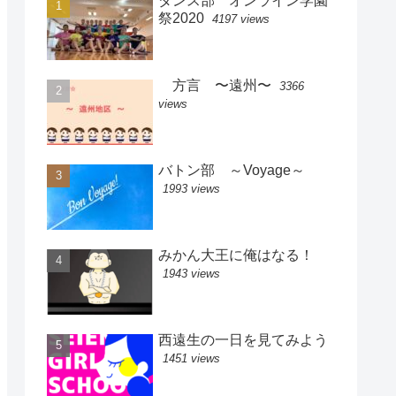
ダンス部 オンライン学園
祭2020
4197 views
方言 〜遠州〜
3366
views
バトン部 ～Voyage～
1993 views
みかん大王に俺はなる！
1943 views
西遠生の一日を見てみよう
1451 views