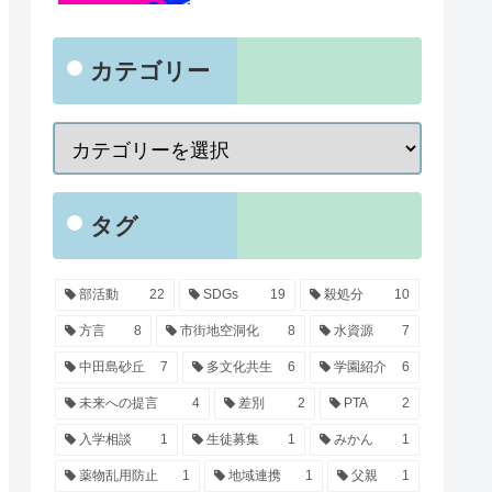
カテゴリー
タグ
部活動
22
SDGs
19
殺処分
10
方言
8
市街地空洞化
8
水資源
7
中田島砂丘
7
多文化共生
6
学園紹介
6
未来への提言
4
差別
2
PTA
2
入学相談
1
生徒募集
1
みかん
1
薬物乱用防止
1
地域連携
1
父親
1