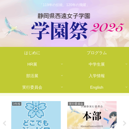
「119年の伝統、120年の飛躍」
はじめに
プログラム
HR展
中学生展
部活展
入学情報
実行委員会
English
3年桜
実行委員会
5