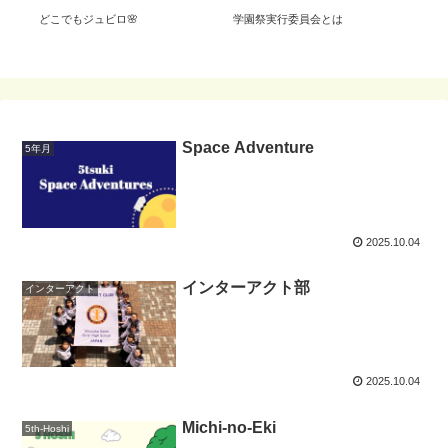
どこでもジュビロ🌸
学園祭実行委員会とは
育
Space Adventure
5年月
2025.10.04
インターアクト部
インターアクト
2025.10.04
Michi-no-Eki
5th-Hoshi