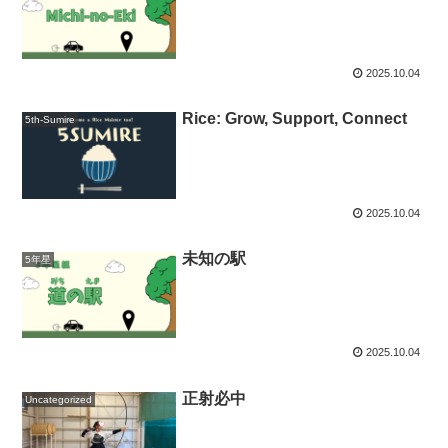
2025.10.04
Rice: Grow, Support, Connect
5th-Sumire
2025.10.04
未知の駅
5年星
2025.10.04
正射必中
Uncategorized